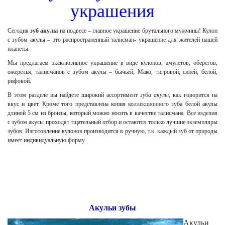
украшения
Сегодня
зуб акулы
на подвесе – главное украшение брутального мужчины! Кулон
с зубом акулы – это распространенный талисман- украшение для жителей нашей
планеты.
Мы предлагаем эксклюзивное украшение в виде кулонов, амулетов, оберегов,
ожерелья, талисманов с зубом акулы – бычьей, Мако, тигровой, синей, белой,
рифовой.
В этом разделе вы найдете широкий ассортимент
зуба акулы
, как говорится на
вкус и цвет. Кроме того представлена копия коллекционного зуба белой акулы
длиной 5 см из бронзы, который можно носить в качестве талисмана. Все изделия
с зубом акулы проходят тщательный отбор и остаются только лучшие экземпляры
зубов. Изготовление кулонов производится в ручную, т.к. каждый зуб от природы
имеет индивидуальную форму.
Акульи зубы
Акульи