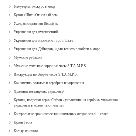
Бижутерия, экскурс в моду
Кулон «Щит «Огненный лев»
Уход за изделиями Bicostyle:
Украшения для путешествий
Украшения для мужчин от Spirit-life.ru
Украшения для Дайверов, и для тех кто влюблен в море
Мужские рубашки
Мужские стильные наручные часы S.T.A.M.P.S.
Инструкция по сборке часов S.T.A.M.P.S.
Как чистить золотые и серебряные украшения
Хранение ювелирных украшений
Кулоны, подвески серии Carbon - украшения из карбона- уникальное
украшение в новом тысячелетии
Контрольные сроки пересылки почтовых отправлений 1 класс
Кулон Тесла
Кольца из стали