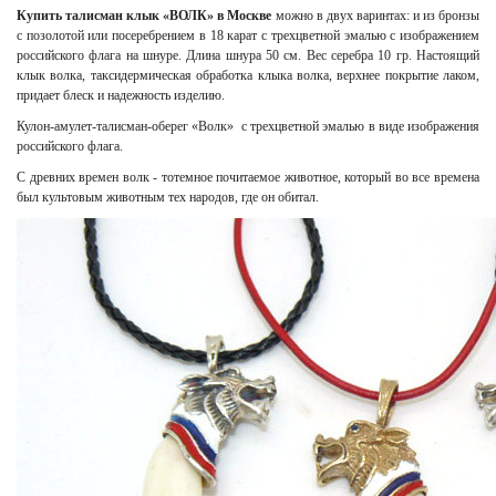
Купить талисман клык «ВОЛК» в Москве
можно в двух варинтах: и из бронзы
с позолотой или посеребрением в 18 карат с трехцветной эмалью с изображением
российского флага на шнуре. Длина шнура 50 см. Вес серебра 10 гр. Настоящий
клык волка, таксидермическая обработка клыка волка, верхнее покрытие лаком,
придает блеск и надежность изделию.
Кулон-амулет-талисман-оберег «Волк» с трехцветной эмалью в виде изображения
российского флага.
С древних времен волк - тотемное почитаемое животное, который во все времена
был культовым животным тех народов, где он обитал.