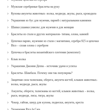
Мужские серебряные браслеты на руку
Кулоны-амулеты животных- волка, медведя, акулы, рыси, крокодила
Украшения из бус для мужчин, парней с натуральными камнями
Шапки ушанки унисекс для мужчин и для женщин
Браслеты из стали и других материалов- титана, олова, камней
Цепочки парню, мужчине из стали с магнитами, серебра 925 и цепочки
Bico – сплав олова с серебром
Цепочка и браслеты византийского плетения (комплект)
Клык волка
Украшения Джонни Деппа – источник удачи и успеха
Браслеты- Шамбала. Почему они так популярны?
Защитная сила талисмана, оберега, амулета когтей, клыков животных-
волка, медведя, рыси, акулы
Амулеты, обереги, талисманы из когтей, клыков животных – волка,
рыси, медведя, лисы, тигра, акулы
Чокер, гайтан, шнур для кулона, подвески, амулета, креста
Украшения Rico la Cara