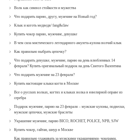
Волк как символ стойкости и мужества
Что подарить парню, другу, мужчине на Новый год?
Клык и коготь медведя/ fang&claw
Купить чокер парню, мужчине, девушке
В чем сила мистического легендарного амулета-кулона волчий клык
Как правильно выбрать цепочку?
Что подарить девушке, мужчине, парню на день влюбленных 14
февраля? Купить оригинальный подарок на день Святого Валентина
Что подарить мужчине на 23 февраля?
Купить настоящие клыки когти в Москве
Все о русских волках, когтях и клыках волка в ювелирной оправе из
серебра
Подарок мужчине, парню на 23 февраля – мужские кулоны, подвески,
мужские цепочки, мужские браслеты
Украшение мужчине, парню BICO, ROCHET, POLICE, NPB, SJW
Купить чокер, гайтан, шнур в Москве
Как правильно ухаживать за мужскими украшениями- чокерами,