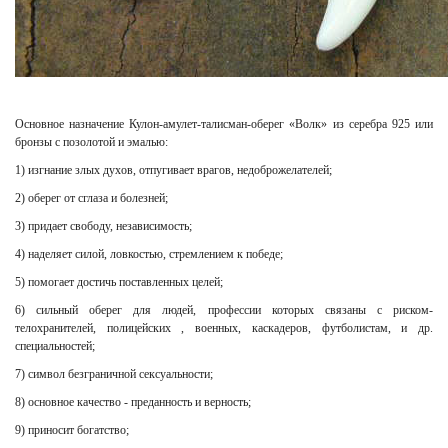
Основное назначение Кулон-амулет-талисман-оберег «Волк» из серебра 925 или
бронзы с позолотой и эмалью:
1) изгнание злых духов, отпугивает врагов, недоброжелателей;
2) оберег от сглаза и болезней;
3) придает свободу, независимость;
4) наделяет силой, ловкостью, стремлением к победе;
5) помогает достичь поставленных целей;
6) сильный оберег для людей, профессии которых связаны с риском-
телохранителей, полицейских , военных, каскадеров, футболистам, и др.
специальностей;
7) символ безграничной сексуальности;
8) основное качество - преданность и верность;
9) приносит богатство;