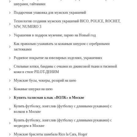
шнурами, гайтанами
Подарочная упаковка для мужских украшений
Технология создания мужских украшений BICO, POLICE, ROCHET,
SJW, NUMERO 3
Украшения в подарок мужчине, парню на Новый год
Как правильно ухаживать за кожаным шнуром с серебряными
застежками
Родиевое покрытие на ювелирных изделиях, украшениях
Стильные кепки, банданы с очками из джинсовой ткани и тисненой
кожи в стиле PILOT-ДЕНИМ
Мужские бусы, чокеры, розарий на шею
Кожаные шнурки на шею
Купить талисман клык «ВОЛК» в Москве
Купить футболку, лонгслив (футболку с длинными рукавами) с
волком в Москве
Купить футболку, лонгслив (футболку с длинными рукавами) с
медведем в Москве
Мужские браслеты шамбала Rico la Cara, Hoger