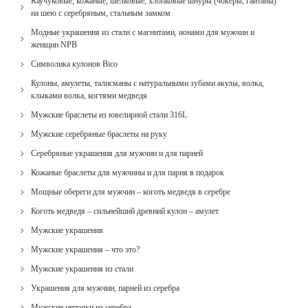
Каучуковые, кожаные, шелковые, хлопковые шнуры (чокеры, гайтаны)
на шею с серебряным, стальным замком
Модные украшения из стали с магнитами, ионами для мужчин и
женщин NPB
Cимволика кулонов Bico
Кулоны, амулеты, талисманы с натуральными зубами акулы, волка,
клыками волка, когтями медведя
Мужские браслеты из ювелирной стали 316L
Мужские серебряные браслеты на руку
Серебряные украшения для мужчин и для парней
Кожаные браслеты для мужчины и для парня в подарок
Мощные обереги для мужчин – коготь медведя в серебре
Коготь медведя – сильнейший древний кулон – амулет
Мужские украшения
Мужские украшения – что это?
Мужские украшения из стали
Украшения для мужчин, парней из серебра
Мужские цепочки из серебра