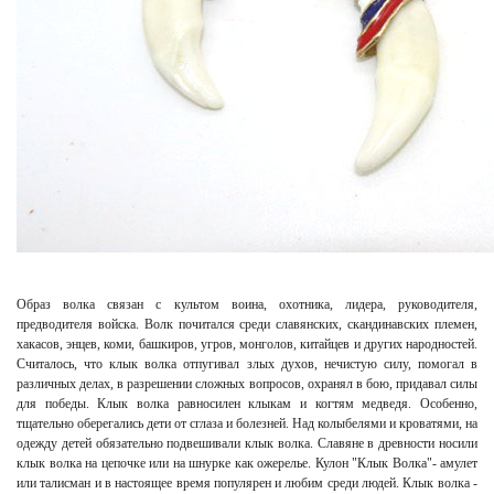
Образ волка связан с культом воина, охотника, лидера, руководителя,
предводителя войска. Волк почитался среди славянских, скандинавских племен,
хакасов, энцев, коми, башкиров, угров, монголов, китайцев и других народностей.
Считалось, что клык волка отпугивал злых духов, нечистую силу, помогал в
различных делах, в разрешении сложных вопросов, охранял в бою, придавал силы
для победы. Клык волка равносилен клыкам и когтям медведя. Особенно,
тщательно оберегались дети от сглаза и болезней. Над колыбелями и кроватями, на
одежду детей обязательно подвешивали клык волка. Славяне в древности носили
клык волка на цепочке или на шнурке как ожерелье. Кулон "Клык Волка"- амулет
или талисман и в настоящее время популярен и любим среди людей. Клык волка -