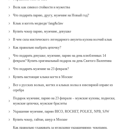
Волк как символ стойкости и мужества
Что подарить парню, другу, мужчине на Новый год?
Клык и коготь медведя/ fang&claw
Купить чокер парню, мужчине, девушке
В чем сила мистического легендарного амулета-кулона волчий клык
Как правильно выбрать цепочку?
Что подарить девушке, мужчине, парню на день влюбленных 14
февраля? Купить оригинальный подарок на день Святого Валентина
Что подарить мужчине на 23 февраля?
Купить настоящие клыки когти в Москве
Все о русских волках, когтях и клыках волка в ювелирной оправе из
серебра
Подарок мужчине, парню на 23 февраля – мужские кулоны, подвески,
мужские цепочки, мужские браслеты
Украшение мужчине, парню BICO, ROCHET, POLICE, NPB, SJW
Купить чокер, гайтан, шнур в Москве
Как правильно ухаживать за мужскими украшениями- чокерами,