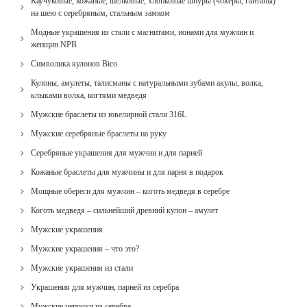
Каучуковые, кожаные, шелковые, хлопковые шнуры (чокеры, гайтаны)
на шею с серебряным, стальным замком
Модные украшения из стали с магнитами, ионами для мужчин и
женщин NPB
Cимволика кулонов Bico
Кулоны, амулеты, талисманы с натуральными зубами акулы, волка,
клыками волка, когтями медведя
Мужские браслеты из ювелирной стали 316L
Мужские серебряные браслеты на руку
Серебряные украшения для мужчин и для парней
Кожаные браслеты для мужчины и для парня в подарок
Мощные обереги для мужчин – коготь медведя в серебре
Коготь медведя – сильнейший древний кулон – амулет
Мужские украшения
Мужские украшения – что это?
Мужские украшения из стали
Украшения для мужчин, парней из серебра
Мужские цепочки из серебра