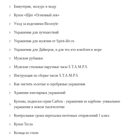
Бижутерия, экскурс в моду
Кулон «Щит «Огненный лев»
Уход за изделиями Bicostyle:
Украшения для путешествий
Украшения для мужчин от Spirit-life.ru
Украшения для Дайверов, и для тех кто влюблен в море
Мужские рубашки
Мужские стильные наручные часы S.T.A.M.P.S.
Инструкция по сборке часов S.T.A.M.P.S.
Как чистить золотые и серебряные украшения
Хранение ювелирных украшений
Кулоны, подвески серии Carbon - украшения из карбона- уникальное
украшение в новом тысячелетии
Контрольные сроки пересылки почтовых отправлений 1 класс
Кулон Тесла
Кольца из стали