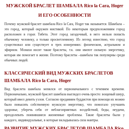
МУЖСКОЙ БРАСЛЕТ ШАМБАЛА Rico la Cara, Hoger
И ЕГО ОСОБЕННОСТИ
Почему мужской браслет шамбала Rico la Cara, Hoger так называется. Шамбала –
это город, который окружен мистикой. По некоторым предположениям город
расположен в горах Тибета. Этот город загадочный, в него нельзя попасть
обычному человеку, а только просветленному. Из легенд извествно, что город
существовал или существует в трех измерениях: физическом, астральном и
эфирном. Монахи носят такие браслеты, т.к. они имеют сильную энергетику,
которая им помогает в жизни. Поэтому браслеты –шамбала так популярны среди
обычных людей.
КЛАССИЧЕСКИЙ ВИД МУЖСКИХ БРАСЛЕТОВ
ШАМБАЛА Rico la Cara, Hoger
Вид браслета шамбала менялся от первоначального с течением времени.
Первоначально, мужской браслет шамбала выглядел очень просто: вощеный шнур,
который имел девять узлов. Согласно преданиям буддистов при помощи их можно
было повысить собственную мужскую энергетику, что помогало улучшить
здоровье, уберечь себя от неблагоприятных воздействий, беды, неудачи,
преодолевать появившиеся жизненные проблемы. Такие браслеты были у
каждого, индивидуальные, в которые вкладывалась сила мантры.
РАЗВИТИЕ МУЖСКИХ БРАСЛЕТОВ ШАМБАЛА Rico