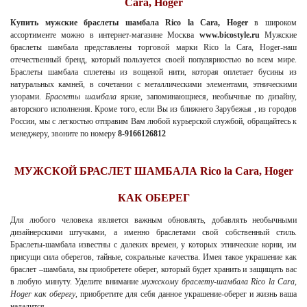
Cara, Hoger
Купить мужские браслеты шамбала Rico la Cara, Hoger
в широком
ассортименте можно в интернет-магазине Москва
www.bicostyle.ru
Мужские
браслеты шамбала представлены торговой марки Rico la Cara, Hoger-наш
отечественный бренд, который пользуется своей популярностью во всем мире.
Браслеты шамбала сплетены из вощеной нити, которая оплетает бусины из
натуральных камней, в сочетании с металлическими элементами, этническими
узорами.
Браслеты шамбала
яркие, запоминающиеся, необычные по дизайну,
авторского исполнения. Кроме того, если Вы из ближнего Зарубежья , из городов
России, мы с легкостью отправим Вам любой курьерской службой, обращайтесь к
менеджеру, звоните по номеру
8-9166126812
МУЖСКОЙ БРАСЛЕТ ШАМБАЛА Rico la Cara, Hoger
КАК ОБЕРЕГ
Для любого человека является важным обновлять, добавлять необычными
дизайнерскими штучками, а именно браслетами свой собственный стиль.
Браслеты-шамбала известны с далеких времен, у которых этнические корни, им
присущи сила оберегов, тайные, сокральные качества. Имея такое украшение как
браслет –шамбала, вы приобретете оберег, который будет хранить и защищать вас
в любую минуту. Уделите внимание
мужскому браслету-шамбала Rico la Cara,
Hoger как оберегу
, приобретите для себя данное украшение-оберег и жизнь ваша
наладится.