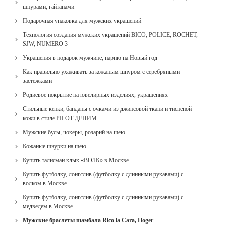
шнурами, гайтанами
Подарочная упаковка для мужских украшений
Технология создания мужских украшений BICO, POLICE, ROCHET,
SJW, NUMERO 3
Украшения в подарок мужчине, парню на Новый год
Как правильно ухаживать за кожаным шнуром с серебряными
застежками
Родиевое покрытие на ювелирных изделиях, украшениях
Стильные кепки, банданы с очками из джинсовой ткани и тисненой
кожи в стиле PILOT-ДЕНИМ
Мужские бусы, чокеры, розарий на шею
Кожаные шнурки на шею
Купить талисман клык «ВОЛК» в Москве
Купить футболку, лонгслив (футболку с длинными рукавами) с
волком в Москве
Купить футболку, лонгслив (футболку с длинными рукавами) с
медведем в Москве
Мужские браслеты шамбала Rico la Cara, Hoger