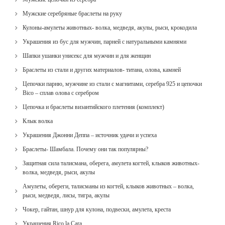
Мужские серебряные браслеты на руку
Кулоны-амулеты животных- волка, медведя, акулы, рыси, крокодила
Украшения из бус для мужчин, парней с натуральными камнями
Шапки ушанки унисекс для мужчин и для женщин
Браслеты из стали и других материалов- титана, олова, камней
Цепочки парню, мужчине из стали с магнитами, серебра 925 и цепочки
Bico – сплав олова с серебром
Цепочка и браслеты византийского плетения (комплект)
Клык волка
Украшения Джонни Деппа – источник удачи и успеха
Браслеты- Шамбала. Почему они так популярны?
Защитная сила талисмана, оберега, амулета когтей, клыков животных-
волка, медведя, рыси, акулы
Амулеты, обереги, талисманы из когтей, клыков животных – волка,
рыси, медведя, лисы, тигра, акулы
Чокер, гайтан, шнур для кулона, подвески, амулета, креста
Украшения Rico la Cara