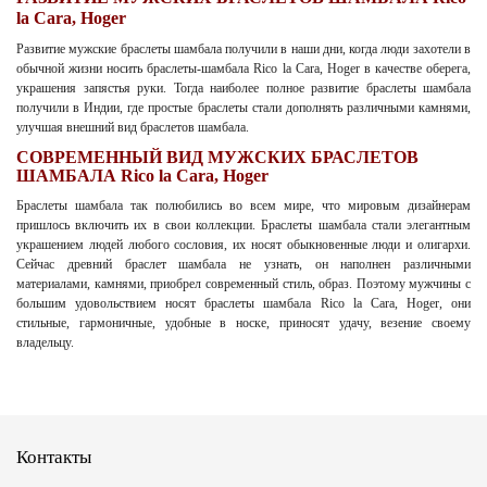
la Cara, Hoger
Развитие мужские браслеты шамбала получили в наши дни, когда люди захотели в
обычной жизни носить браслеты-шамбала Rico la Cara, Hoger в качестве оберега,
украшения запястья руки. Тогда наиболее полное развитие браслеты шамбала
получили в Индии, где простые браслеты стали дополнять различными камнями,
улучшая внешний вид браслетов шамбала.
СОВРЕМЕННЫЙ ВИД МУЖСКИХ БРАСЛЕТОВ
ШАМБАЛА Rico la Cara, Hoger
Браслеты шамбала так полюбились во всем мире, что мировым дизайнерам
пришлось включить их в свои коллекции. Браслеты шамбала стали элегантным
украшением людей любого сословия, их носят обыкновенные люди и олигархи.
Сейчас древний браслет шамбала не узнать, он наполнен различными
материалами, камнями, приобрел современный стиль, образ. Поэтому мужчины с
большим удовольствием носят браслеты шамбала Rico la Cara, Hoger, они
стильные, гармоничные, удобные в носке, приносят удачу, везение своему
владельцу.
Контакты