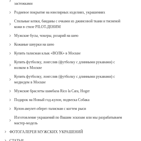
застежками
Родиевое покрытие на ювелирных изделиях, украшениях
Стильные кепки, банданы с очками из джинсовой ткани и тисненой
кожи в стиле PILOT-ДЕНИМ
Мужские бусы, чокеры, розарий на шею
Кожаные шнурки на шею
Купить талисман клык «ВОЛК» в Москве
Купить футболку, лонгслив (футболку с длинными рукавами) с
волком в Москве
Купить футболку, лонгслив (футболку с длинными рукавами) с
медведем в Москве
Мужские браслеты шамбала Rico la Cara, Hoger
Подарок на Новый год-кулон, подвеска Собака
Кулон-амулет-оберег-талисман с когтем рыси
Изготовление украшений по Вашим эскизам или мы разрабатываем
мастер-модель
ФОТОГАЛЕРЕЯ МУЖСКИХ УКРАШЕНИЙ
СТАТЬИ