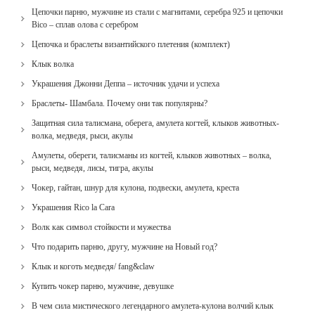
Цепочки парню, мужчине из стали с магнитами, серебра 925 и цепочки
Bico – сплав олова с серебром
Цепочка и браслеты византийского плетения (комплект)
Клык волка
Украшения Джонни Деппа – источник удачи и успеха
Браслеты- Шамбала. Почему они так популярны?
Защитная сила талисмана, оберега, амулета когтей, клыков животных-
волка, медведя, рыси, акулы
Амулеты, обереги, талисманы из когтей, клыков животных – волка,
рыси, медведя, лисы, тигра, акулы
Чокер, гайтан, шнур для кулона, подвески, амулета, креста
Украшения Rico la Cara
Волк как символ стойкости и мужества
Что подарить парню, другу, мужчине на Новый год?
Клык и коготь медведя/ fang&claw
Купить чокер парню, мужчине, девушке
В чем сила мистического легендарного амулета-кулона волчий клык