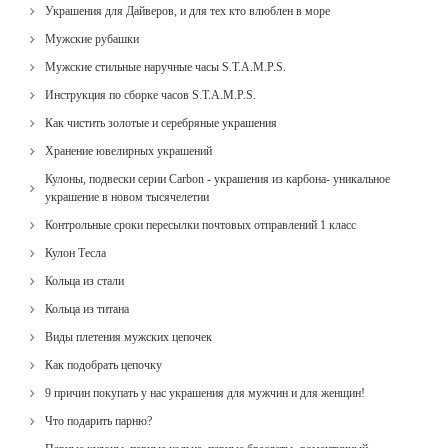
Украшения для Дайверов, и для тех кто влюблен в море
Мужские рубашки
Мужские стильные наручные часы S.T.A.M.P.S.
Инструкция по сборке часов S.T.A.M.P.S.
Как чистить золотые и серебряные украшения
Хранение ювелирных украшений
Кулоны, подвески серии Carbon - украшения из карбона- уникальное
украшение в новом тысячелетии
Контрольные сроки пересылки почтовых отправлений 1 класс
Кулон Тесла
Кольца из стали
Кольца из титана
Виды плетения мужских цепочек
Как подобрать цепочку
9 причин покупать у нас украшения для мужчин и для женщин!
Что подарить парню?