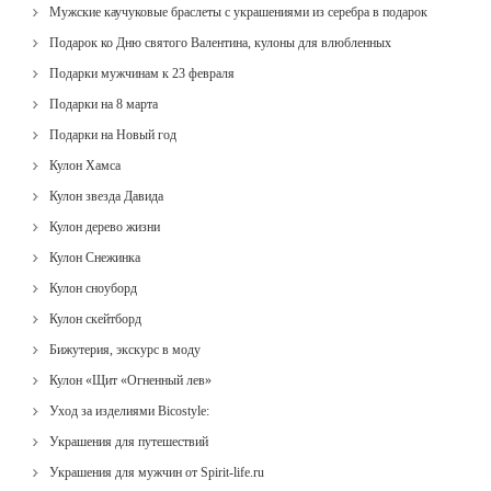
Мужские каучуковые браслеты с украшениями из серебра в подарок
Подарок ко Дню святого Валентина, кулоны для влюбленных
Подарки мужчинам к 23 февраля
Подарки на 8 марта
Подарки на Новый год
Кулон Хамса
Кулон звезда Давида
Кулон дерево жизни
Кулон Снежинка
Кулон сноуборд
Кулон скейтборд
Бижутерия, экскурс в моду
Кулон «Щит «Огненный лев»
Уход за изделиями Bicostyle:
Украшения для путешествий
Украшения для мужчин от Spirit-life.ru