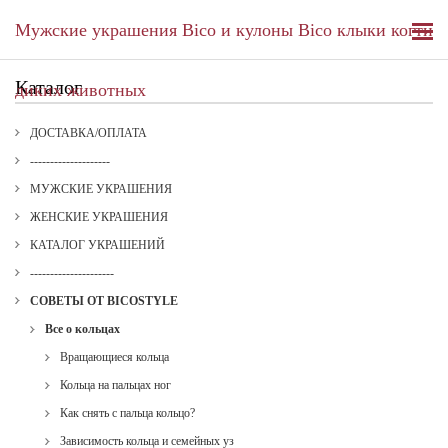
Мужские украшения Bico и кулоны Bico клыки когти
Каталог
диких животных
ДОСТАВКА/ОПЛАТА
--------------------
МУЖСКИЕ УКРАШЕНИЯ
ЖЕНСКИЕ УКРАШЕНИЯ
КАТАЛОГ УКРАШЕНИЙ
---------------------
СОВЕТЫ ОТ BICOSTYLE
Все о кольцах
Вращающиеся кольца
Кольца на пальцах ног
Как снять с пальца кольцо?
Зависимость кольца и семейных уз