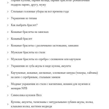
Парные кулоны, парные кольца, парные браслеты- романтичный
подарок парню, другу, мужу
Стильные головные уборы на все времена года
Украшения из титана
Как выбрать браслет?
Кожаные браслеты на завязках
Кожаный браслет
Кожаные браслеты с различными застежками, замками
Мужские браслеты из стали
Мужские браслеты из серебра с силиконом или каучуком
Украшения из зуба акулы в виде кулона, амулета
Каучуковые, кожаные, шелковые, хлопковые шнуры (чокеры, гайтаны)
на шею с серебряным, стальным замком
Модные украшения из стали с магнитами, ионами для мужчин и
женщин NPB
Cимволика кулонов Bico
Кулоны, амулеты, талисманы с натуральными зубами акулы, волка,
клыками волка, когтями медведя