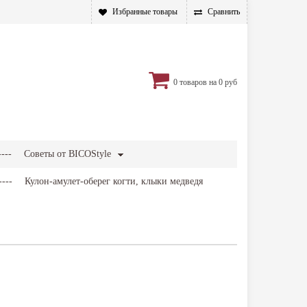
Избранные товары
Сравнить
0
товаров на
0 руб
----
Советы от BICOStyle
----
Кулон-амулет-оберег когти, клыки медведя