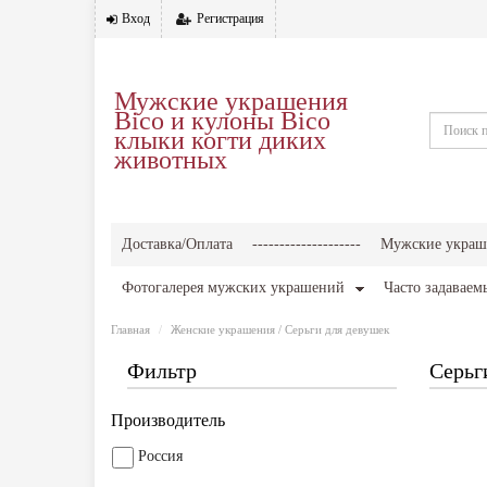
Вход
Регистрация
Мужские украшения
Bico и кулоны Bico
клыки когти диких
животных
Доставка/Оплата
--------------------
Мужские украш
Фотогалерея мужских украшений
Часто задаваем
Главная
Женские украшения
/ Серьги для девушек
Фильтр
Серьг
Производитель
Россия