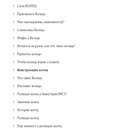
Сила КОЛЕЦ
Приснилось Кольцо
Чем окольцованы знаменитости?
Символика Кольца
Мифы о Кольце
Вечность на руках или что такое кольца?
Приметы кольца
Чтобы кольца верно служили
Конструкция колец
Что такое Кольцо
Инстинкт кольца
Размеры колец в бижутерии BICO
Значение колец
История колец
Размеры колец
Еще немного о размерах колец