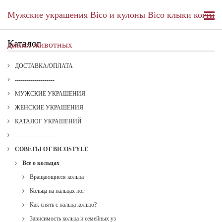
Мужские украшения Bico и кулоны Bico клыки когти
Каталог
диких животных
ДОСТАВКА/ОПЛАТА
--------------------
МУЖСКИЕ УКРАШЕНИЯ
ЖЕНСКИЕ УКРАШЕНИЯ
КАТАЛОГ УКРАШЕНИЙ
---------------------
СОВЕТЫ ОТ BICOSTYLE
Все о кольцах
Вращающиеся кольца
Кольца на пальцах ног
Как снять с пальца кольцо?
Зависимость кольца и семейных уз