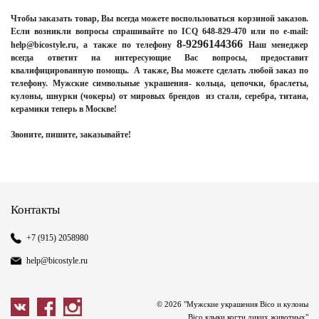
Чтобы заказать товар, Вы всегда можете воспользоваться корзиной заказов.
Если возникли вопросы спрашивайте по ICQ 648-829-470 или по e-mail:
8-9296144366
help@bicostyle.ru, а также по телефону
Наш менеджер
всегда ответит на интересующие Вас вопросы, предоставит
квалифицированную помощь. А также, Вы можете сделать любой заказ по
телефону. Мужские символьные украшения- кольца, цепочки, браслеты,
кулоны, шнурки (чокеры) от мировых брендов из стали, серебра, титана,
керамики теперь в Москве!
Звоните, пишите, заказывайте!
Контакты
+7 (915) 2058980
help@bicostyle.ru
© 2026 "Мужские украшения Bico и кулоны
Bico клыки когти диких животных"