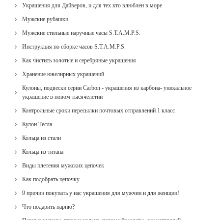
Украшения для Дайверов, и для тех кто влюблен в море
Мужские рубашки
Мужские стильные наручные часы S.T.A.M.P.S.
Инструкция по сборке часов S.T.A.M.P.S.
Как чистить золотые и серебряные украшения
Хранение ювелирных украшений
Кулоны, подвески серии Carbon - украшения из карбона- уникальное
украшение в новом тысячелетии
Контрольные сроки пересылки почтовых отправлений 1 класс
Кулон Тесла
Кольца из стали
Кольца из титана
Виды плетения мужских цепочек
Как подобрать цепочку
9 причин покупать у нас украшения для мужчин и для женщин!
Что подарить парню?