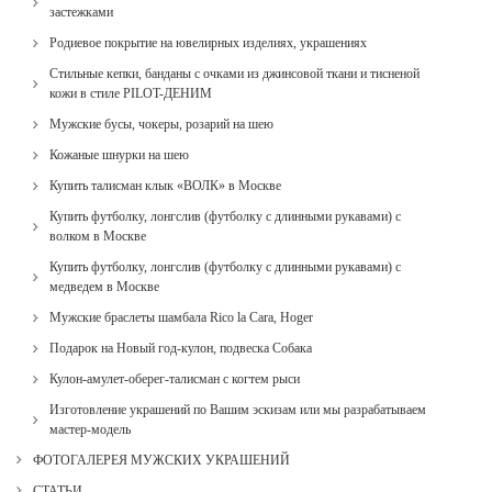
застежками
Родиевое покрытие на ювелирных изделиях, украшениях
Стильные кепки, банданы с очками из джинсовой ткани и тисненой
кожи в стиле PILOT-ДЕНИМ
Мужские бусы, чокеры, розарий на шею
Кожаные шнурки на шею
Купить талисман клык «ВОЛК» в Москве
Купить футболку, лонгслив (футболку с длинными рукавами) с
волком в Москве
Купить футболку, лонгслив (футболку с длинными рукавами) с
медведем в Москве
Мужские браслеты шамбала Rico la Cara, Hoger
Подарок на Новый год-кулон, подвеска Собака
Кулон-амулет-оберег-талисман с когтем рыси
Изготовление украшений по Вашим эскизам или мы разрабатываем
мастер-модель
ФОТОГАЛЕРЕЯ МУЖСКИХ УКРАШЕНИЙ
СТАТЬИ