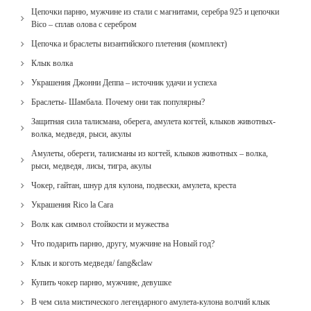
Цепочки парню, мужчине из стали с магнитами, серебра 925 и цепочки
Bico – сплав олова с серебром
Цепочка и браслеты византийского плетения (комплект)
Клык волка
Украшения Джонни Деппа – источник удачи и успеха
Браслеты- Шамбала. Почему они так популярны?
Защитная сила талисмана, оберега, амулета когтей, клыков животных-
волка, медведя, рыси, акулы
Амулеты, обереги, талисманы из когтей, клыков животных – волка,
рыси, медведя, лисы, тигра, акулы
Чокер, гайтан, шнур для кулона, подвески, амулета, креста
Украшения Rico la Cara
Волк как символ стойкости и мужества
Что подарить парню, другу, мужчине на Новый год?
Клык и коготь медведя/ fang&claw
Купить чокер парню, мужчине, девушке
В чем сила мистического легендарного амулета-кулона волчий клык