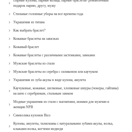
Парные кулоны, парные кольца, парные браслеты- романтичный
подарок парню, другу, мужу
Стильные головные уборы на все времена года
Украшения из титана
Как выбрать браслет?
Кожаные браслеты на завязках
Кожаный браслет
Кожаные браслеты с различными застежками, замками
Мужские браслеты из стали
Мужские браслеты из серебра с силиконом или каучуком
Украшения из зуба акулы в виде кулона, амулета
Каучуковые, кожаные, шелковые, хлопковые шнуры (чокеры, гайтаны)
на шею с серебряным, стальным замком
Модные украшения из стали с магнитами, ионами для мужчин и
женщин NPB
Cимволика кулонов Bico
Кулоны, амулеты, талисманы с натуральными зубами акулы, волка,
клыками волка, когтями медведя