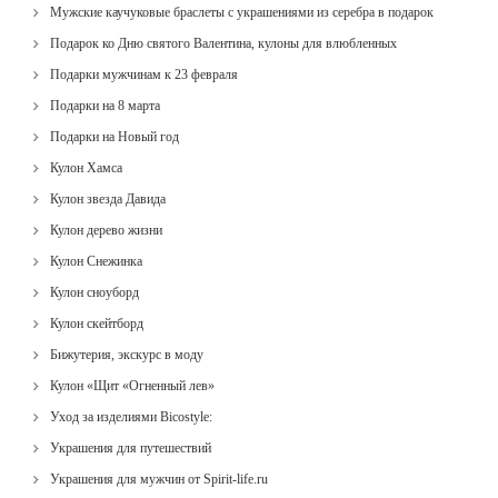
Мужские каучуковые браслеты с украшениями из серебра в подарок
Подарок ко Дню святого Валентина, кулоны для влюбленных
Подарки мужчинам к 23 февраля
Подарки на 8 марта
Подарки на Новый год
Кулон Хамса
Кулон звезда Давида
Кулон дерево жизни
Кулон Снежинка
Кулон сноуборд
Кулон скейтборд
Бижутерия, экскурс в моду
Кулон «Щит «Огненный лев»
Уход за изделиями Bicostyle:
Украшения для путешествий
Украшения для мужчин от Spirit-life.ru