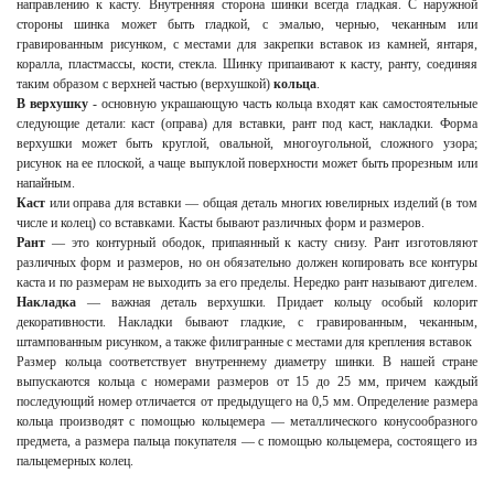
направлению к касту. Внутренняя сторона шинки всегда гладкая. С наружной
стороны шинка может быть гладкой, с эмалью, чернью, чеканным или
гравированным рисунком, с местами для закрепки вставок из камней, янтаря,
коралла, пластмассы, кости, стекла. Шинку припаивают к касту, ранту, соединяя
таким образом с верхней частью (верхушкой)
кольца
.
В верхушку
- основную украшающую часть кольца входят как самостоятельные
следующие детали: каст (оправа) для вставки, рант под каст, накладки. Форма
верхушки может быть круглой, овальной, многоугольной, сложного узора;
рисунок на ее плоской, а чаще выпуклой поверхности может быть прорезным или
напайным.
Каст
или оправа для вставки — общая деталь многих ювелирных изделий (в том
числе и колец) со вставками. Касты бывают различных форм и размеров.
Рант
— это контурный ободок, припаянный к касту снизу. Рант изготовляют
различных форм и размеров, но он обязательно должен копировать все контуры
каста и по размерам не выходить за его пределы. Нередко рант называют дигелем.
Накладка
— важная деталь верхушки. Придает кольцу особый колорит
декоративности. Накладки бывают гладкие, с гравированным, чеканным,
штампованным рисунком, а также филигранные с местами для крепления вставок
Размер кольца соответствует внутреннему диаметру шинки. В нашей стране
выпускаются кольца с номерами размеров от 15 до 25 мм, причем каждый
последующий номер отличается от предыдущего на 0,5 мм. Определение размера
кольца производят с помощью кольцемера — металлического конусообразного
предмета, а размера пальца покупателя — с помощью кольцемера, состоящего из
пальцемерных колец.