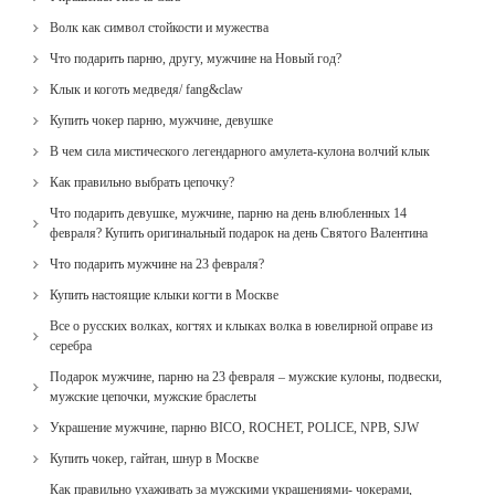
Волк как символ стойкости и мужества
Что подарить парню, другу, мужчине на Новый год?
Клык и коготь медведя/ fang&claw
Купить чокер парню, мужчине, девушке
В чем сила мистического легендарного амулета-кулона волчий клык
Как правильно выбрать цепочку?
Что подарить девушке, мужчине, парню на день влюбленных 14
февраля? Купить оригинальный подарок на день Святого Валентина
Что подарить мужчине на 23 февраля?
Купить настоящие клыки когти в Москве
Все о русских волках, когтях и клыках волка в ювелирной оправе из
серебра
Подарок мужчине, парню на 23 февраля – мужские кулоны, подвески,
мужские цепочки, мужские браслеты
Украшение мужчине, парню BICO, ROCHET, POLICE, NPB, SJW
Купить чокер, гайтан, шнур в Москве
Как правильно ухаживать за мужскими украшениями- чокерами,