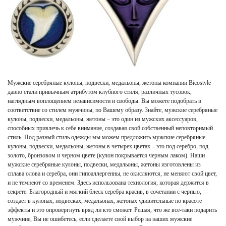
Мужские серебряные кулоны, подвески, медальоны, жетоны компании Bicostyle
давно стали привычным атрибутом клубного стиля, различных тусовок,
наглядным воплощением независимости и свободы. Вы можете подобрать в
соответствие со стилем мужчины, по Вашему образу. Знайте, мужские серебряные
кулоны, подвески, медальоны, жетоны – это один из мужских аксессуаров,
способных привлечь к себе внимание, создавая свой собственный неповторимый
стиль. Под разный стиль одежды мы можем предложить мужские серебряные
кулоны, подвески, медальоны, жетоны в четырех цветах – это под серебро, под
золото, бронзовом и черном цвете (кулон покрывается черным лаком). Наши
мужские серебряные кулоны, подвески, медальоны, жетоны изготовлены из
сплава олова и серебра, они гипоаллергенны, не окисляются, не меняют свой цвет,
и не темнеют со временем. Здесь использована технология, которая держится в
секрете. Благородный и мягкий блеск серебра красив, в сочетании с чернью,
создает в кулонах, подвесках, медальонах, жетонах удивительные по красоте
эффекты и это опровергнуть вряд ли кто сможет. Решая, что же все-таки подарить
мужчине, Вы не ошибетесь, если сделаете свой выбор на наших мужские