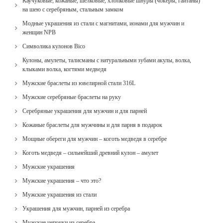
Каучуковые, кожаные, шелковые, хлопковые шнуры (чокеры, гайтаны)
на шею с серебряным, стальным замком
Модные украшения из стали с магнитами, ионами для мужчин и
женщин NPB
Cимволика кулонов Bico
Кулоны, амулеты, талисманы с натуральными зубами акулы, волка,
клыками волка, когтями медведя
Мужские браслеты из ювелирной стали 316L
Мужские серебряные браслеты на руку
Серебряные украшения для мужчин и для парней
Кожаные браслеты для мужчины и для парня в подарок
Мощные обереги для мужчин – коготь медведя в серебре
Коготь медведя – сильнейший древний кулон – амулет
Мужские украшения
Мужские украшения – что это?
Мужские украшения из стали
Украшения для мужчин, парней из серебра
Мужские цепочки из серебра