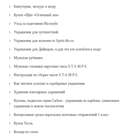
Бижутерия, экскурс в моду
Кулон «Щит «Огненный лев»
Уход за изделиями Bicostyle:
Украшения для путешествий
Украшения для мужчин от Spirit-life.ru
Украшения для Дайверов, и для тех кто влюблен в море
Мужские рубашки
Мужские стильные наручные часы S.T.A.M.P.S.
Инструкция по сборке часов S.T.A.M.P.S.
Как чистить золотые и серебряные украшения
Хранение ювелирных украшений
Кулоны, подвески серии Carbon - украшения из карбона- уникальное
украшение в новом тысячелетии
Контрольные сроки пересылки почтовых отправлений 1 класс
Кулон Тесла
Кольца из стали