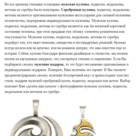
Во все времена стильные и изящные
мужские кулоны
, подвески, медальоны,
жетоны из серебра были популярны.
Серебряные кулоны
, подвески, медальоны,
жетоны являются оригинальными мужскими аксессуарами для сильной половины
человечества, подчеркивая индивидуальность мужчины. Мужские кулоны,
подвески, медальоны, жетоны из серебра являются как бы визитной карточкой
состояния человека, при этом придавая ему облику элементы романтизма или
сексуальности. Мужские кулоны, подвески, медальоны, жетоны из серебра
подойдут тем, кто ищет новизны, изящества и нестандартных решений. Кулоны
всегда носили или на цепочке, или на кожаном шнурке, это нам известно еще из
истории. Сейчас кулоны благодаря фантазии дизайнеров и стилистов, мы можем
носить на каучуковых шнурках, что смотриться стильно и современно. Если Вы
подбираете своему
мужчине подарок
, то это будет несомненно оригинальным и
индивидуальным подарком. Поверьте, Ваш мужчина это оценит. И Вы сможете
продемонстрировать своему мужчине безупречный вкус и превосходное чувство
стиля, подарив мужской серебряный кулон, подвеску, медальон или жетон. Выбор
поможет Вам сделать наш каталог с фотографиями мужских кулонов, подвесок,
медальонов
или жетонов из серебра.