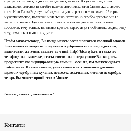
серебряные кулоны, подвески, медальоны, жетоны. В кулонах, подвесках,
медальонах, жетонах из серебра используются кристаллы Сваровского, дерево
сорта Нью Гиниа Роузвуд, зуб акулы, ракушки, разноцветная эмаль. 22 серии
мужских кулонов, подвесок, медальонов, жетонов из серебра представлены в
нашей коллекции. Здесь можно встретить и стилизацию животных, и тему
г
ороскопа, тему воинов, нательных крестов, серию двух влюбленных сердец, тему
тату, тема ликов и многое другое.
Чтобы заказать товар, Вы всегда можете воспользоваться корзиной заказов.
Если возникли вопросы по мужским серебряным кулонам, подвескам,
медальонам, жетонам, пишите по e-mail: help@bicostyle.ru, а также по
телефону наш менеджер всегда ответит на интересующие Вас вопросы,
предоставит квалифицированную помощь. Здесь же, Вы сможете сделать
любой заказ. И самое главное, уникальные и эксклюзивные дизайны
мужских серебряных кулонов, подвесок, медальонов, жетонов из серебра,
теперь Вы можете приобрести в Москве!
Звоните, пишите, заказывайте!
Контакты