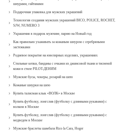
шнурами, гайтанами
Подарочная упаковка для мужских украшений
Технология создания мужских украшений BICO, POLICE, ROCHET,
SJW, NUMERO 3
Украшения в подарок мужчине, парню на Новый год
Как правильно ухаживать за кожаным шнуром с серебряными
застежками
Родиевое покрытие на ювелирных изделиях, украшениях
Стильные кепки, банданы с очками из джинсовой ткани и тисненой
кожи в стиле PILOT-ДЕНИМ
Мужские бусы, чокеры, розарий на шею
Кожаные шнурки на шею
Купить талисман клык «ВОЛК» в Москве
Купить футболку, лонгслив (футболку с длинными рукавами) с
волком в Москве
Купить футболку, лонгслив (футболку с длинными рукавами) с
медведем в Москве
Мужские браслеты шамбала Rico la Cara, Hoger