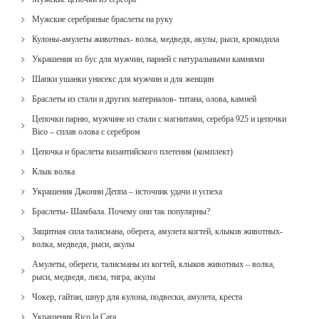
Мужские серебряные браслеты на руку
Кулоны-амулеты животных- волка, медведя, акулы, рыси, крокодила
Украшения из бус для мужчин, парней с натуральными камнями
Шапки ушанки унисекс для мужчин и для женщин
Браслеты из стали и других материалов- титана, олова, камней
Цепочки парню, мужчине из стали с магнитами, серебра 925 и цепочки
Bico – сплав олова с серебром
Цепочка и браслеты византийского плетения (комплект)
Клык волка
Украшения Джонни Деппа – источник удачи и успеха
Браслеты- Шамбала. Почему они так популярны?
Защитная сила талисмана, оберега, амулета когтей, клыков животных-
волка, медведя, рыси, акулы
Амулеты, обереги, талисманы из когтей, клыков животных – волка,
рыси, медведя, лисы, тигра, акулы
Чокер, гайтан, шнур для кулона, подвески, амулета, креста
Украшения Rico la Cara