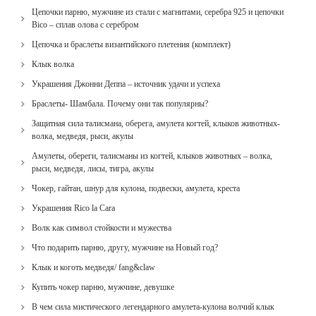
Цепочки парню, мужчине из стали с магнитами, серебра 925 и цепочки
Bico – сплав олова с серебром
Цепочка и браслеты византийского плетения (комплект)
Клык волка
Украшения Джонни Деппа – источник удачи и успеха
Браслеты- Шамбала. Почему они так популярны?
Защитная сила талисмана, оберега, амулета когтей, клыков животных-
волка, медведя, рыси, акулы
Амулеты, обереги, талисманы из когтей, клыков животных – волка,
рыси, медведя, лисы, тигра, акулы
Чокер, гайтан, шнур для кулона, подвески, амулета, креста
Украшения Rico la Cara
Волк как символ стойкости и мужества
Что подарить парню, другу, мужчине на Новый год?
Клык и коготь медведя/ fang&claw
Купить чокер парню, мужчине, девушке
В чем сила мистического легендарного амулета-кулона волчий клык