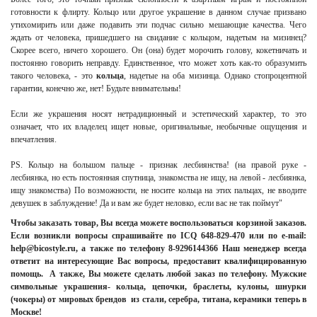
готовности к флирту. Кольцо или другое украшение в данном случае призвано
утихомирить или даже подавить эти подчас сильно мешающие качества. Чего
ждать от человека, пришедшего на свидание с кольцом, надетым на мизинец?
Скорее всего, ничего хорошего. Он (она) будет морочить голову, кокетничать и
постоянно говорить неправду. Единственное, что может хоть как-то образумить
такого человека, - это
кольца
, надетые на оба мизинца. Однако стопроцентной
гарантии, конечно же, нет! Будьте внимательны!
Если же украшения носят нетрадиционный и эстетический характер, то это
означает, что их владелец ищет новые, оригинальные, необычные ощущения и
впечатления.
PS. Кольцо на большом пальце - признак лесбиянства! (на правой руке -
лесбиянка, но есть постоянная спутница, знакомства не ищу, на левой - лесбиянка,
ищу знакомства) По возможности, не носите кольца на этих пальцах, не вводите
девушек в заблуждение! Да и вам же будет неловко, если вас не так поймут"
Чтобы заказать товар, Вы всегда можете воспользоваться корзиной заказов.
Если возникли вопросы спрашивайте по ICQ 648-829-470 или по e-mail:
help@bicostyle.ru, а также по телефону 8-9296144366 Наш менеджер всегда
ответит на интересующие Вас вопросы, предоставит квалифицированную
помощь. А также, Вы можете сделать любой заказ по телефону. Мужские
символьные украшения- кольца, цепочки, браслеты, кулоны, шнурки
(чокеры) от мировых брендов из стали, серебра, титана, керамики теперь в
Москве!