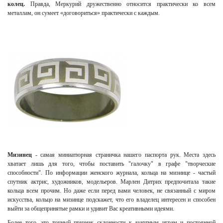
колец.
Правда, Меркурий дружественно относится практически ко всем
металлам, он сумеет «договориться» практически с каждым.
Мизинец
- самая миниатюрная страничка нашего паспорта рук. Места здесь
хватает лишь для того, чтобы поставить "галочку" в графе "творческие
способности". По информации женского журнала, кольца на мизинце - частый
спутник актрис, художников, модельеров. Марлен Дитрих предпочитала такие
кольца всем прочим. Но даже если перед вами человек, не связанный с миром
искусства, кольцо на мизинце
подскажет, что его владелец интересен и способен
выйти за общепринятые рамки и удивит Вас креативными идеями.
Более того, это точный признак склонности к азартным играм и постоянной