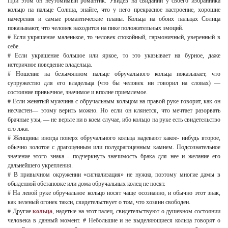
При этом он неутомимый романтик. Увидев на свидании у своего избранника
кольцо на пальце Солнца, знайте, что у него прекрасное настроение, хорошие
намерения и самые романтические планы. Кольца на обоих пальцах Солнца
показывают, что человек находится на пике положительных эмоций.
# Если украшение маленькое, то человек спокойный, гармоничный, уверенный в
себе.
# Если украшение большое или яркое, то это указывает на бурное, даже
истеричное поведение владельца.
# Ношение на безымянном пальце
обручального кольца показывает, что
супружество для его владельца (что бы человек ни говорил на словах) —
состояние привычное, значимое и вполне приемлемое.
# Если женатый мужчина с обручальным кольцом на правой руке говорит, как он
несчастен— этому верить можно. Но если он клянется, что мечтает разорвать
брачные узы, — не верьте ни в коем случае, ибо кольцо на руке есть свидетельство
его лжи.
# Женщины иногда поверх обручального кольца надевают какое- нибудь второе,
обычно золотое с драгоценным или полудрагоценным камнем. Подсознательное
значение этого знака - подчеркнуть значимость брака для нее и желание его
дальнейшего укрепления.
# В привычном окружении «сигнализация» не нужна, поэтому многие дамы в
обыденной обстановке или дома обручальных колец не носят.
# На левой руке обручальное кольцо носят чаще осознанно, и обычно этот знак,
как зеленый огонек такси, свидетельствует о том, что хозяин свободен.
# Другие
кольца
, надетые на этот палец, свидетельствуют о душевном состоянии
человека в данный момент. # Небольшие и не выделяющиеся кольца говорят о