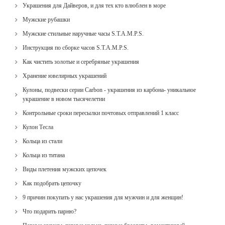
Украшения для Дайверов, и для тех кто влюблен в море
Мужские рубашки
Мужские стильные наручные часы S.T.A.M.P.S.
Инструкция по сборке часов S.T.A.M.P.S.
Как чистить золотые и серебряные украшения
Хранение ювелирных украшений
Кулоны, подвески серии Carbon - украшения из карбона- уникальное
украшение в новом тысячелетии
Контрольные сроки пересылки почтовых отправлений 1 класс
Кулон Тесла
Кольца из стали
Кольца из титана
Виды плетения мужских цепочек
Как подобрать цепочку
9 причин покупать у нас украшения для мужчин и для женщин!
Что подарить парню?