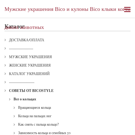
Мужские украшения Bico и кулоны Bico клыки когти
Каталог
диких животных
ДОСТАВКА/ОПЛАТА
--------------------
МУЖСКИЕ УКРАШЕНИЯ
ЖЕНСКИЕ УКРАШЕНИЯ
КАТАЛОГ УКРАШЕНИЙ
---------------------
СОВЕТЫ ОТ BICOSTYLE
Все о кольцах
Вращающиеся кольца
Кольца на пальцах ног
Как снять с пальца кольцо?
Зависимость кольца и семейных уз