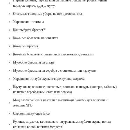
Парные кулоны, парные кольца, парные браслеты- романтичный
подарок парню, другу, мужу
Стильные головные уборы на все времена года
Украшения из титана
Как выбрать браслет?
Кожаные браслеты на завязках
Кожаный браслет
Кожаные браслеты с различными застежками, замками
Мужские браслеты из стали
Мужские браслеты из серебра с силиконом или каучуком
Украшения из зуба акулы в виде кулона, амулета
Каучуковые, кожаные, шелковые, хлопковые шнуры (чокеры, гайтаны)
на шею с серебряным, стальным замком
Модные украшения из стали с магнитами, ионами для мужчин и
женщин NPB
Cимволика кулонов Bico
Кулоны, амулеты, талисманы с натуральными зубами акулы, волка,
клыками волка, когтями медведя