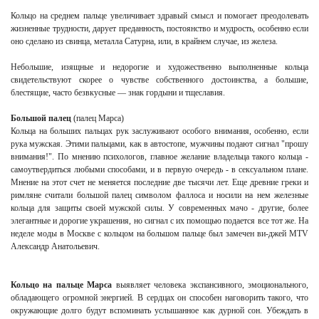
Кольцо на среднем пальце
увеличивает здравый смысл и помогает преодолевать
жизненные трудности, дарует преданность, постоянство и мудрость, особенно если
оно сделано из свинца, металла Сатурна, или, в крайнем случае, из железа.
Небольшие, изящные и недорогие и художественно выполненные
кольца
свидетельствуют скорее о чувстве собственного достоинства, а большие,
блестящие, часто безвкусные — знак гордыни и тщеславия.
Большой палец
(палец Марса)
Кольца на больших пальцах рук заслуживают особого внимания, особенно, если
рука мужская. Этими пальцами, как в автостопе, мужчины подают сигнал "прошу
внимания!". По мнению психологов, главное желание владельца такого кольца -
самоутвердиться любыми способами, и в первую очередь - в сексуальном плане.
Мнение на этот счет не меняется последние две тысячи лет. Еще древние греки и
римляне считали большой палец символом фаллоса и носили на нем железные
кольца для защиты своей мужской силы. У современных мачо - другие, более
элегантные и дорогие украшения, но сигнал с их помощью подается все тот же. На
неделе моды в Москве с кольцом на большом пальце был замечен ви-джей MTV
Александр Анатольевич.
Кольцо на пальце Марса
выявляет человека экспансивного, эмоционального,
обладающего огромной энергией. В сердцах он способен наговорить такого, что
окружающие долго будут вспоминать услышанное как дурной сон. Убеждать в