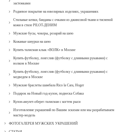
застежками
Родиевое покрытие на ювелирных изделиях, украшениях
Стильные кепки, банданы с очками из джинсовой ткани и тисненой
кожи в стиле PILOT-ДЕНИМ
Мужские бусы, чокеры, розарий на шею
Кожаные шнурки на шею
Купить талисман клык «ВОЛК» в Москве
Купить футболку, лонгслив (футболку с длинными рукавами) с
волком в Москве
Купить футболку, лонгслив (футболку с длинными рукавами) с
медведем в Москве
Мужские браслеты шамбала Rico la Cara, Hoger
Подарок на Новый год-кулон, подвеска Собака
Кулон-амулет-оберег-талисман с когтем рыси
Изготовление украшений по Вашим эскизам или мы разрабатываем
мастер-модель
ФОТОГАЛЕРЕЯ МУЖСКИХ УКРАШЕНИЙ
СТАТЬИ