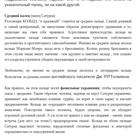
указательный палец, ни на какой другой.
Средний палец
(палец Сатурна)
Резолюция КОЛЬЦА "я красивый!" ставится на среднем пальце. Самый длинный
и самый центральный, он наилучшим образом демонстрирует украшения и то,
насколько мы сами себе нравимся. Агрессивное превосходство
кольца на
указательном пальце сменяется более вежливым чувством собственного
достоинства и простительного самолюбования. Именно на среднем пальце носила
кольцо Мэрилин Монро, когда пела о бриллиантах. Кстати, размер бриллианта в
этом случае также имеет значение - чем крупнее и заметнее кольца , тем сильнее
его владелец стремится убедить окружающих в своей неотразимости.
Любопытно, но именно на среднем пальце носилось и легендарное кольцо
английского писателя Дж. Р.Р.Толкиена.
Всевластья из романа-эпопеи
Как правило, на этом пальце носят
фамильные украшения
, чтобы подчеркнуть
связь с предками. Таким образом, человек, надевая на перст Сатурна украшение,
принимает как неизбежное влияние судьбы, он верит в свою карму и высшее
предназначение. Кольцо
же «укрощает» негативное влияние рока и раскрепощает
мышление. Повстречав такого человека, будьте уверены, что он обладает
огромной духовной силой. А уж если он пришел к вам на свидание - значит, ваша
встреча (для него уж точно!) предопределена свыше.
Кольца на обоих пальцах
Сатурна наделяют человека определенной степенью фатализма и некоторой
отрешенностью от повседневной жизни.