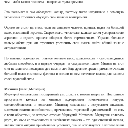
чем – либо такого человека – напрасная трата времени.
Это понимает и сам обладатель кольца, поэтому чисто интуитивно с помощью
украшения стремится обуздать свой пылкий темперамент.
Однако не стоит пугаться, если на свидание человек пришел, надев на большой
палец массивный перстень. Скорее всего, «властелин кольца» хочет усмирить свою
агрессию и сделать процесс общения более гармоничным. Украсив большие
пальцы обеих рук, он стремится увеличить свои шансы найти общий язык с
окружающими.
По мнению психологов, главное желание таких кольценосцев - самоутвердиться
любыми способами, и в первую очередь - в сексуальном плане. Мнение на этот
счет не меняется последние две тысячи лет. Еще древние греки и римляне считали
большой палец символом фаллоса и носили на нем железные кольца для защиты
своей мужской силы.
Мизинец
(палец Меркурия)
Меркурий олицетворяет изощренный ум, страсть к тонким интригам. Постоянное
присутствие
кольца
на мизинце подчеркивает изменчивость натуры,
самовлюбленность и кокетство. Мизинец связывали с искусством писателя,
математическими способностями, врачеванием, торговлей и дипломатией - то есть
с теми областями, за которые отвечал Меркурий. Металлом Меркурия являлась
ртуть, но из-за ее токсичности и необычных свойств - это единственный металл,
являющийся жидким при обычных условиях, она не используется в изготовлении