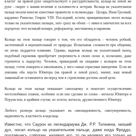
власти" на правой руке свидетельствует о рассудительности,
кольца на левой же
руке - скорее о мании величия и склонности к истерии.
Кольца на указательном
пальце носили многие известные правители и полководцы - Цезарь, Иван Грозный,
кардинал Ришелье, Генрих VIII. Последний, кстати, принципиально носил кольца
только на указательных пальцах, зато сразу на обоих - с ними и запечатлен на всех
портретах этот великий монарх, реформатор, шестиженец и параноик.
Кольцо
на этом пальце говорит о том, что его обладатель - человек робкий,
застенчивый и нерешительный от природы. Испытывая сложности при общении,
он легко поддается влиянию. Однако, надевая кольцо на указательный палец,
подобный скромник приобретает уверенность в своих силах и, возможно, даже
стремится к лидерству. Человек, пришедший на свидание с
кольцом на этом
пальце, готов покорять и завоевывать, у него самые серьезные намерения. Если же
унизаны оба перста Юпитера (на правой и левой руке), значит, ваш новый
знакомый не остановится ни перед чем в стремлении достичь своей цели.
Кольцо на этом пальце повышает самооценку и помогает осуществлению
честолюбивых планов, особенно если оно сделано из олова - металла Юпитера и
Перуна или, в крайнем случае, из золота, металла, дружественного Юпитеру.
Любого размера кольцо указывает на самонадеянность, самоуверенность,
надменность, властность владельца.
Известно, что Саурон из легендариума Дж. Р.Р. Толкиена, низший
дух, носил кольцо на указательном пальце, даже когда Фроддо,
поддавшись соблазну, надевал его, то он надевал его только на