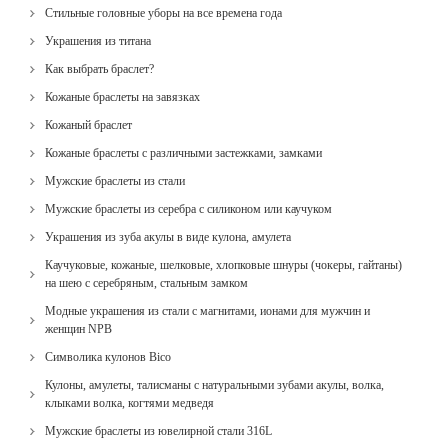
Стильные головные уборы на все времена года
Украшения из титана
Как выбрать браслет?
Кожаные браслеты на завязках
Кожаный браслет
Кожаные браслеты с различными застежками, замками
Мужские браслеты из стали
Мужские браслеты из серебра с силиконом или каучуком
Украшения из зуба акулы в виде кулона, амулета
Каучуковые, кожаные, шелковые, хлопковые шнуры (чокеры, гайтаны)
на шею с серебряным, стальным замком
Модные украшения из стали с магнитами, ионами для мужчин и
женщин NPB
Cимволика кулонов Bico
Кулоны, амулеты, талисманы с натуральными зубами акулы, волка,
клыками волка, когтями медведя
Мужские браслеты из ювелирной стали 316L