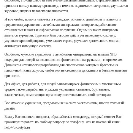
Особенно, это ощущают на себе метеочувствительные люди. Отрицательные ионы
приносят пользу нашему организму, а именно: поднимают настроение, улучшается
здоровье, энергия человека увеличивается.
И вот чтобы, помочь человеку в городских условиях, дизайнеры и технологи
предложили украшения с лечебными минералами , которые вырабатывают
отрицательные ионы и инфракрасное излучение. Одним из таких минералов
является турмалин. Турмалин благотворно действует на нервную систему,
улучшает кровообращение, уменьшает стресс, улучшает деятельность мозга и
активирует иммунную систему.
Особенно, мужские украшения с лечебными минералами, магнитами NPB
подходят для людей занимающимися физическими нагрузками – спортсменам.
Дизайнеры и технологи разработали для спортсменов чокеры и браслеты из
пластичной ткани, жгутов, чтобы они не стесняли в движениях и были не заметны
при носке.
Для офиса, для работы, для людей занимающихся физическим и умственным
трудом также разработаны мужские украшения стильные, брутальные,
классические, помогающие организму восстанавливать свой потенциал.
Все мужские украшения, предлагаемые на сайте эксклюзивны, имеют стильный
дизайн.
Если у Вас возникли вопросы, обращайтесь к менеджеру, который сможет Вас
проконсультировать по любому вопросу по телефону или на почтовый ящик
help@bicostyle.ru