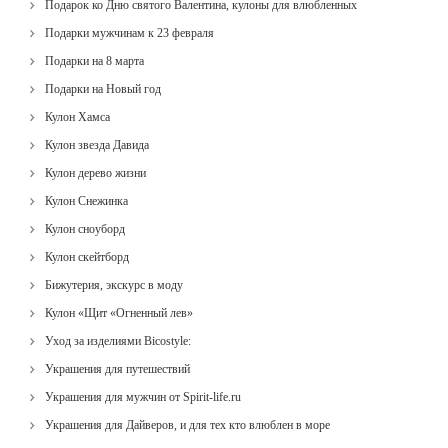
Подарок ко Дню святого Валентина, кулоны для влюбленных
Подарки мужчинам к 23 февраля
Подарки на 8 марта
Подарки на Новый год
Кулон Хамса
Кулон звезда Давида
Кулон дерево жизни
Кулон Снежинка
Кулон сноуборд
Кулон скейтборд
Бижутерия, экскурс в моду
Кулон «Щит «Огненный лев»
Уход за изделиями Bicostyle:
Украшения для путешествий
Украшения для мужчин от Spirit-life.ru
Украшения для Дайверов, и для тех кто влюблен в море