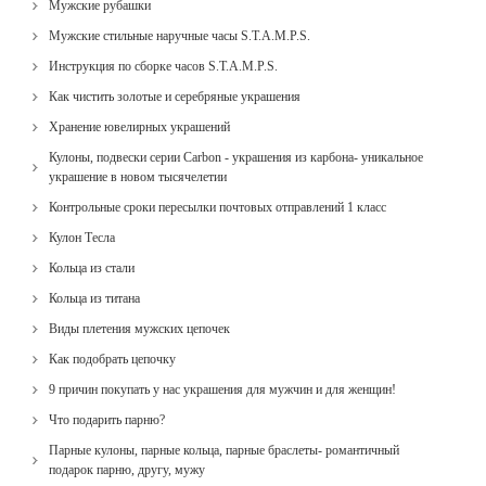
Мужские рубашки
Мужские стильные наручные часы S.T.A.M.P.S.
Инструкция по сборке часов S.T.A.M.P.S.
Как чистить золотые и серебряные украшения
Хранение ювелирных украшений
Кулоны, подвески серии Carbon - украшения из карбона- уникальное
украшение в новом тысячелетии
Контрольные сроки пересылки почтовых отправлений 1 класс
Кулон Тесла
Кольца из стали
Кольца из титана
Виды плетения мужских цепочек
Как подобрать цепочку
9 причин покупать у нас украшения для мужчин и для женщин!
Что подарить парню?
Парные кулоны, парные кольца, парные браслеты- романтичный
подарок парню, другу, мужу