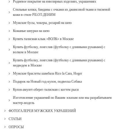
Родиевое покрытие на ювелирных изделиях, украшениях
Стильные кепки, банданы с очками из джинсовой ткани и тисненой
кожи в стиле PILOT-ДЕНИМ
Мужские бусы, чокеры, розарий на шею
Кожаные шнурки на шею
Купить талисман клык «ВОЛК» в Москве
Купить футболку, лонгслив (футболку с длинными рукавами) с
волком в Москве
Купить футболку, лонгслив (футболку с длинными рукавами) с
медведем в Москве
Мужские браслеты шамбала Rico la Cara, Hoger
Подарок на Новый год-кулон, подвеска Собака
Кулон-амулет-оберег-талисман с когтем рыси
Изготовление украшений по Вашим эскизам или мы разрабатываем
мастер-модель
ФОТОГАЛЕРЕЯ МУЖСКИХ УКРАШЕНИЙ
СТАТЬИ
ОПРОСЫ