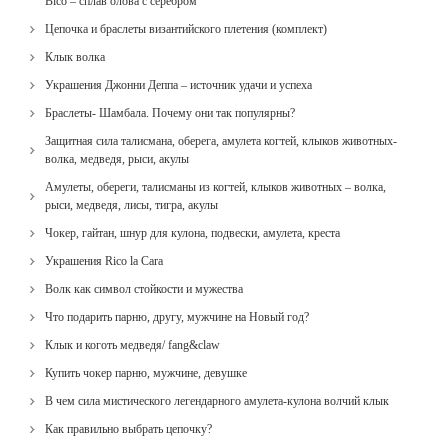
Bico – сплав олова с серебром
Цепочка и браслеты византийского плетения (комплект)
Клык волка
Украшения Джонни Деппа – источник удачи и успеха
Браслеты- Шамбала. Почему они так популярны?
Защитная сила талисмана, оберега, амулета когтей, клыков животных-
волка, медведя, рыси, акулы
Амулеты, обереги, талисманы из когтей, клыков животных – волка,
рыси, медведя, лисы, тигра, акулы
Чокер, гайтан, шнур для кулона, подвески, амулета, креста
Украшения Rico la Cara
Волк как символ стойкости и мужества
Что подарить парню, другу, мужчине на Новый год?
Клык и коготь медведя/ fang&claw
Купить чокер парню, мужчине, девушке
В чем сила мистического легендарного амулета-кулона волчий клык
Как правильно выбрать цепочку?