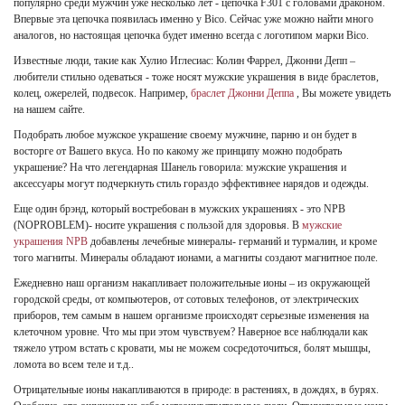
популярно среди мужчин уже несколько лет - цепочка F301 с головами драконом.
Впервые эта цепочка появилась именно у Bico. Сейчас уже можно найти много
аналогов, но настоящая цепочка будет именно всегда с логотипом марки Bico.
Известные люди, такие как Хулио Иглесиас: Колин Фаррел, Джонни Депп –
любители стильно одеваться - тоже носят мужские украшения в виде браслетов,
колец, ожерелей, подвесок. Например,
браслет Джонни Деппа
, Вы можете увидеть
на нашем сайте.
Подобрать любое мужское украшение своему мужчине, парню и он будет в
восторге от Вашего вкуса. Но по какому же принципу можно подобрать
украшение? На что легендарная Шанель говорила: мужские украшения и
аксессуары могут подчеркнуть стиль гораздо эффективнее нарядов и одежды.
Еще один брэнд, который востребован в мужских украшениях - это NPB
(NOPROBLEM)- носите украшения с пользой для здоровья. В
мужские
украшения NPB
добавлены лечебные минералы- германий и турмалин, и кроме
того магниты. Минералы обладают ионами, а магниты создают магнитное поле.
Ежедневно наш организм накапливает положительные ионы – из окружающей
городской среды, от компьютеров, от сотовых телефонов, от электрических
приборов, тем самым в нашем организме происходят серьезные изменения на
клеточном уровне. Что мы при этом чувствуем? Наверное все наблюдали как
тяжело утром встать с кровати, мы не можем сосредоточиться, болят мышцы,
ломота во всем теле и т.д..
Отрицательные ионы накапливаются в природе: в растениях, в дождях, в бурях.