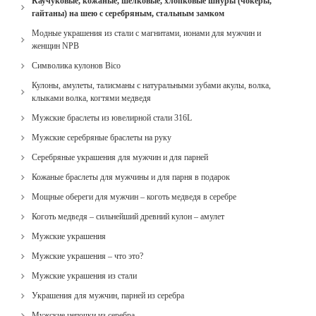
Каучуковые, кожаные, шелковые, хлопковые шнуры (чокеры,
гайтаны) на шею с серебряным, стальным замком
Модные украшения из стали с магнитами, ионами для мужчин и
женщин NPB
Cимволика кулонов Bico
Кулоны, амулеты, талисманы с натуральными зубами акулы, волка,
клыками волка, когтями медведя
Мужские браслеты из ювелирной стали 316L
Мужские серебряные браслеты на руку
Серебряные украшения для мужчин и для парней
Кожаные браслеты для мужчины и для парня в подарок
Мощные обереги для мужчин – коготь медведя в серебре
Коготь медведя – сильнейший древний кулон – амулет
Мужские украшения
Мужские украшения – что это?
Мужские украшения из стали
Украшения для мужчин, парней из серебра
Мужские цепочки из серебра