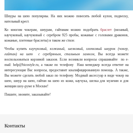
Шнуры на шею популярны. На них можно повесить любой кулон, подвеску,
нательный крест.
Ко многим чокерам, шнурам, гайтанам можно подобрать
браслет
(вязаный,
каучуковый, каучуковый с серебром 925 пробы, кожаные с головами драконов,
кожаные, плетеные браслеты) в таком же стиле.
Чтобы купить
каучуковый, кожаный, шелковый, хлопковый шнурок (чокер,
гайтан) на шею с серебряным, стальным замком
, Вы всегда можете
воспользоваться корзиной заказов. Если возникли вопросы спрашивайте по e-
mail: help@bicostyle.ru, а также по телефону Наш менеджер всегда ответит на
интересующие Вас вопросы, предоставит квалифицированную помощь. А также,
Вы можете сделать любой заказ по телефону. Модный аксессуар в виде чокер на
шею, шнур на шею, гайтан на шею из кожи, каучука, шелка для мужчин и для
женщин шоу-руме в Москве!
Пишите, звоните, заказывайте!
Контакты