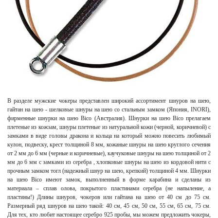
В разделе мужские чокеры представлен широкий ассортимент шнуров на шею,
гайтан на шею - шелковые шнуры на шею со стальным замком (Япония, INORI),
фирменные шнурки на шею Bico (Австралия). Шнурки на шею Bico прелагаем
плетеные из кожзам, шнуры плетеные из натуральной кожи (черной, коричневой) с
замками в виде головы дракона и кольца на который можно повесить любимый
кулон, подвеску, крест толщиной 8 мм, кожаные шнуры на шею круглого сечения
от 2 мм до 6 мм (черные и коричневые), каучуковые шнуры на шею толщиной от 2
мм до 6 мм с замками из серебра , хлопковые шнуры на шею из кордовой нити с
прочным замком тогл (надежный шнур на шею, крепкий) толщиной 4 мм. Шнурки
на шею Bico имеют замок, выполненный в форме карабина и сделаны из
материала – сплав олова, покрытого пластинами серебра (не напыление, а
пластины!) Длины шнуров, чокеров или гайтана на шею от 40 см до 75 см.
Размерный ряд шнуров на шею такой: 40 см, 45 см, 50 см, 55 см, 65 см, 75 см.
Для тех, кто любит настоящее серебро 925 пробы, мы можем предложить чокеры,