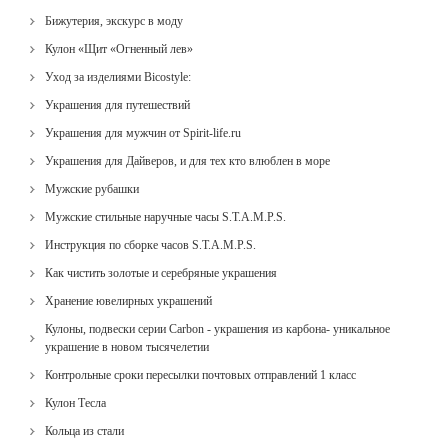
Бижутерия, экскурс в моду
Кулон «Щит «Огненный лев»
Уход за изделиями Bicostyle:
Украшения для путешествий
Украшения для мужчин от Spirit-life.ru
Украшения для Дайверов, и для тех кто влюблен в море
Мужские рубашки
Мужские стильные наручные часы S.T.A.M.P.S.
Инструкция по сборке часов S.T.A.M.P.S.
Как чистить золотые и серебряные украшения
Хранение ювелирных украшений
Кулоны, подвески серии Carbon - украшения из карбона- уникальное
украшение в новом тысячелетии
Контрольные сроки пересылки почтовых отправлений 1 класс
Кулон Тесла
Кольца из стали