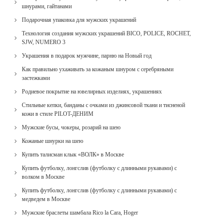
шнурами, гайтанами
Подарочная упаковка для мужских украшений
Технология создания мужских украшений BICO, POLICE, ROCHET,
SJW, NUMERO 3
Украшения в подарок мужчине, парню на Новый год
Как правильно ухаживать за кожаным шнуром с серебряными
застежками
Родиевое покрытие на ювелирных изделиях, украшениях
Стильные кепки, банданы с очками из джинсовой ткани и тисненой
кожи в стиле PILOT-ДЕНИМ
Мужские бусы, чокеры, розарий на шею
Кожаные шнурки на шею
Купить талисман клык «ВОЛК» в Москве
Купить футболку, лонгслив (футболку с длинными рукавами) с
волком в Москве
Купить футболку, лонгслив (футболку с длинными рукавами) с
медведем в Москве
Мужские браслеты шамбала Rico la Cara, Hoger