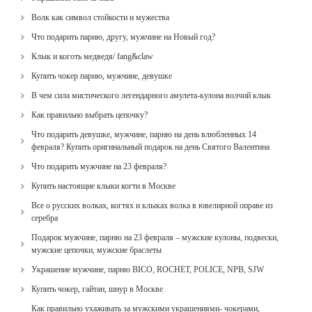
Волк как символ стойкости и мужества
Что подарить парню, другу, мужчине на Новый год?
Клык и коготь медведя/ fang&claw
Купить чокер парню, мужчине, девушке
В чем сила мистического легендарного амулета-кулона волчий клык
Как правильно выбрать цепочку?
Что подарить девушке, мужчине, парню на день влюбленных 14
февраля? Купить оригинальный подарок на день Святого Валентина
Что подарить мужчине на 23 февраля?
Купить настоящие клыки когти в Москве
Все о русских волках, когтях и клыках волка в ювелирной оправе из
серебра
Подарок мужчине, парню на 23 февраля – мужские кулоны, подвески,
мужские цепочки, мужские браслеты
Украшение мужчине, парню BICO, ROCHET, POLICE, NPB, SJW
Купить чокер, гайтан, шнур в Москве
Как правильно ухаживать за мужскими украшениями- чокерами,