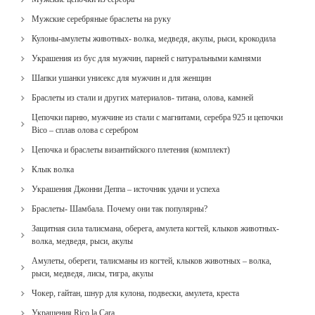
Мужские серебряные браслеты на руку
Кулоны-амулеты животных- волка, медведя, акулы, рыси, крокодила
Украшения из бус для мужчин, парней с натуральными камнями
Шапки ушанки унисекс для мужчин и для женщин
Браслеты из стали и других материалов- титана, олова, камней
Цепочки парню, мужчине из стали с магнитами, серебра 925 и цепочки
Bico – сплав олова с серебром
Цепочка и браслеты византийского плетения (комплект)
Клык волка
Украшения Джонни Деппа – источник удачи и успеха
Браслеты- Шамбала. Почему они так популярны?
Защитная сила талисмана, оберега, амулета когтей, клыков животных-
волка, медведя, рыси, акулы
Амулеты, обереги, талисманы из когтей, клыков животных – волка,
рыси, медведя, лисы, тигра, акулы
Чокер, гайтан, шнур для кулона, подвески, амулета, креста
Украшения Rico la Cara