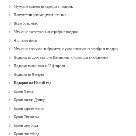
Мужские кулоны из серебра в подарок
Покупатели рекомендуют, отзывы
Все о браслетах
Мужские аксессуары из серебра в подарок
Что такое йога?
Мужские каучуковые браслеты с украшениями из серебра в подарок
Подарок ко Дню святого Валентина, кулоны для влюбленных
Подарки мужчинам к 23 февраля
Подарки на 8 марта
Подарки на Новый год
Кулон Хамса
Кулон звезда Давида
Кулон дерево жизни
Кулон Снежинка
Кулон сноуборд
Кулон скейтборд