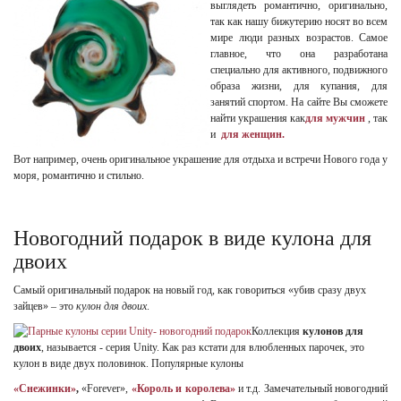
выглядеть романтично, оригинально,
так как нашу бижутерию носят во всем
мире люди разных возрастов. Самое
главное, что она разработана
специально для активного, подвижного
образа жизни, для купания, для
занятий спортом. На сайте Вы сможете
найти украшения как
для мужчин
, так
и
для женщин.
Вот например, очень оригинальное украшение для отдыха и встречи Нового года у
моря, романтично и стильно.
Новогодний подарок в виде кулона для
двоих
Самый оригинальный подарок на новый год, как говориться «убив сразу двух
зайцев» – это
кулон для двоих
.
Коллекция
кулонов для
двоих
, называется - серия Unity. Как раз кстати для влюбленных парочек, это
кулон в виде двух половинок. Популярные кулоны
«Снежинки»
,
«Forever»,
«Король и королева»
и т.д. Замечательный новогодний