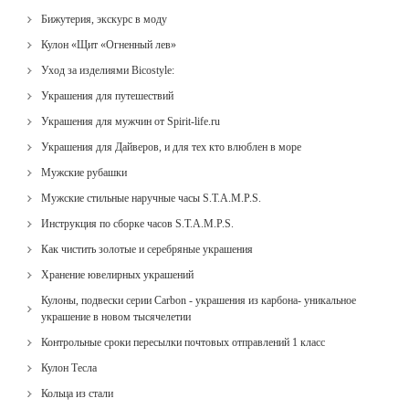
Бижутерия, экскурс в моду
Кулон «Щит «Огненный лев»
Уход за изделиями Bicostyle:
Украшения для путешествий
Украшения для мужчин от Spirit-life.ru
Украшения для Дайверов, и для тех кто влюблен в море
Мужские рубашки
Мужские стильные наручные часы S.T.A.M.P.S.
Инструкция по сборке часов S.T.A.M.P.S.
Как чистить золотые и серебряные украшения
Хранение ювелирных украшений
Кулоны, подвески серии Carbon - украшения из карбона- уникальное
украшение в новом тысячелетии
Контрольные сроки пересылки почтовых отправлений 1 класс
Кулон Тесла
Кольца из стали