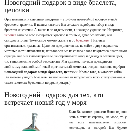
Новогодний подарок в виде браслета,
цепочки
Оригинальным и стильным подарком – это будет
новогодний подарок в виде
браслета, цепочки
. В нашем каталоге Вы сможете подобрать набор в виде
браслета и цепочки. А также и по отдельности, т.к каждое украшение. Например,
цепочка
сама по себе смотриться красиво и стильно, даже без кулона, она
самодостаточна. Тоже самое можно сказать и о ,
браслете
. Плетения –
оригинальные, красивые. Цепочки представленные на сайте в двух вариантах –
матовые и отшлифованные, изготовленные из сплава олова покрытого пластинами
серебра, все они гипоаллергенны, не окрашивают кожу и одежду в зеленый цвет,
т.к. выполнены по особой технологии. Мы думаем, что если преподнести
любимому или любимой такой оригинальный комплект, вторая половина одобрит
новогодний подарок в виде браслета, цепочки
. Кроме того, в каталоге сайта
Вы можете увидеть браслеты, выполненные из натуральной кожи с татуировкой, а
также плетеные браслеты и шнурки (чокеры).
Новогодний подарок для тех, кто
встречает новый год у моря
Если Вы хотите провести Новогоднюю
ночь в теплых странах, на море, то у
нас есть замечательная морская
коллекция, в которой Вы будете