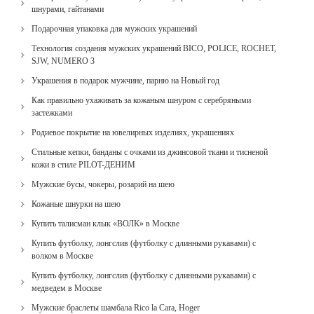
шнурами, гайтанами
Подарочная упаковка для мужских украшений
Технология создания мужских украшений BICO, POLICE, ROCHET,
SJW, NUMERO 3
Украшения в подарок мужчине, парню на Новый год
Как правильно ухаживать за кожаным шнуром с серебряными
застежками
Родиевое покрытие на ювелирных изделиях, украшениях
Стильные кепки, банданы с очками из джинсовой ткани и тисненой
кожи в стиле PILOT-ДЕНИМ
Мужские бусы, чокеры, розарий на шею
Кожаные шнурки на шею
Купить талисман клык «ВОЛК» в Москве
Купить футболку, лонгслив (футболку с длинными рукавами) с
волком в Москве
Купить футболку, лонгслив (футболку с длинными рукавами) с
медведем в Москве
Мужские браслеты шамбала Rico la Cara, Hoger