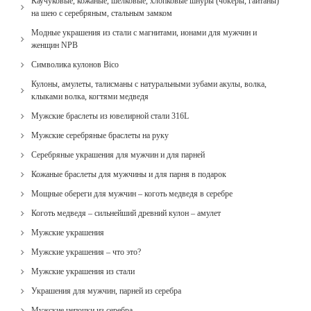
Каучуковые, кожаные, шелковые, хлопковые шнуры (чокеры, гайтаны)
на шею с серебряным, стальным замком
Модные украшения из стали с магнитами, ионами для мужчин и
женщин NPB
Cимволика кулонов Bico
Кулоны, амулеты, талисманы с натуральными зубами акулы, волка,
клыками волка, когтями медведя
Мужские браслеты из ювелирной стали 316L
Мужские серебряные браслеты на руку
Серебряные украшения для мужчин и для парней
Кожаные браслеты для мужчины и для парня в подарок
Мощные обереги для мужчин – коготь медведя в серебре
Коготь медведя – сильнейший древний кулон – амулет
Мужские украшения
Мужские украшения – что это?
Мужские украшения из стали
Украшения для мужчин, парней из серебра
Мужские цепочки из серебра