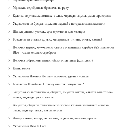
Мужские серебряные браслеты на руку
Кулоны-амулеты животных- волка, медведя, акулы, рыси, крокодила
Украшения из бус для мужчин, парней с натуральными камнями
Шапки ушанки унисекс для мужчин и для женщин
Браслеты из стали и других материалов- титана, олова, камней
Цепочки парню, мужчине из стали с магнитами, серебра 925 и цепочки
Bico – сплав олова с серебром
Цепочка и браслеты византийского плетения (комплект)
Клык волка
Украшения Джонни Деппа – источник удачи и успеха
Браслеты- Шамбала. Почему они так популярны?
Защитная сила талисмана, оберега, амулета когтей, клыков животных-
волка, медведя, рыси, акулы
Амулеты, обереги, талисманы из когтей, клыков животных – волка,
рыси, медведя, лисы, тигра, акулы
Чокер, гайтан, шнур для кулона, подвески, амулета, креста
Украшения Rico la Cara