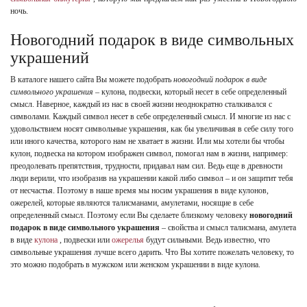
ночь.
Новогодний подарок в виде символьных
украшений
В каталоге нашего сайта Вы можете подобрать
новогодний подарок в виде
символьного украшения
– кулона, подвески, который несет в себе определенный
смысл. Наверное, каждый из нас в своей жизни неоднократно сталкивался с
символами. Каждый символ несет в себе определенный смысл. И многие из нас с
удовольствием носят символьные украшения, как бы увеличивая в себе силу того
или иного качества, которого нам не хватает в жизни. Или мы хотели бы чтобы
кулон, подвеска на котором изображен символ, помогал нам в жизни, например:
преодолевать препятствия, трудности, придавал нам сил. Ведь еще в древности
люди верили, что изобразив на украшении какой либо символ – и он защитит тебя
от несчастья. Поэтому в наше время мы носим украшения в виде кулонов,
ожерелей, которые являются талисманами, амулетами, носящие в себе
определенный смысл. Поэтому если Вы сделаете близкому человеку
новогодний
подарок в виде символьного украшения
– свойства и смысл талисмана, амулета
в виде
кулона
, подвески или
ожерелья
будут сильными. Ведь известно, что
символьные украшения лучше всего дарить. Что Вы хотите пожелать человеку, то
это можно подобрать в мужском или женском украшении в виде кулона.