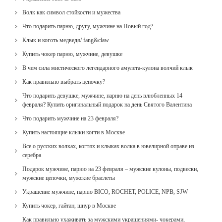
Волк как символ стойкости и мужества
Что подарить парню, другу, мужчине на Новый год?
Клык и коготь медведя/ fang&claw
Купить чокер парню, мужчине, девушке
В чем сила мистического легендарного амулета-кулона волчий клык
Как правильно выбрать цепочку?
Что подарить девушке, мужчине, парню на день влюбленных 14
февраля? Купить оригинальный подарок на день Святого Валентина
Что подарить мужчине на 23 февраля?
Купить настоящие клыки когти в Москве
Все о русских волках, когтях и клыках волка в ювелирной оправе из
серебра
Подарок мужчине, парню на 23 февраля – мужские кулоны, подвески,
мужские цепочки, мужские браслеты
Украшение мужчине, парню BICO, ROCHET, POLICE, NPB, SJW
Купить чокер, гайтан, шнур в Москве
Как правильно ухаживать за мужскими украшениями- чокерами,