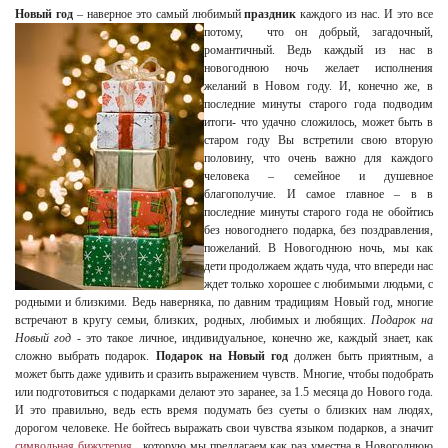
Новый год
– наверное это самый любимый
праздник
каждого из нас.
И это все
потому, что он добрый, загадочный,
романтичный. Ведь каждый из нас в
новогоднюю ночь желает исполнения
желаний в Новом году. И, конечно же, в
последние минуты старого года подводим
итоги- что удачно сложилось, может быть в
старом году Вы встретили свою вторую
половину, что очень важно для каждого
человека – семейное и душевное
благополучие. И самое главное – в в
последние минуты старого года не обойтись
без новогоднего подарка, без поздравления,
пожеланий. В Новогоднюю ночь, мы как
дети продолжаем ждать чуда, что впереди нас
ждет только хорошее с любимыми людьми, с
родными и близкими. Ведь наверняка, по давним традициям Новый год, многие
встречают в кругу семьи, близких, родных, любимых и любящих.
Подарок на
Новый год
- это такое личное, индивидуальное, конечно же, каждый знает, как
сложно выбрать подарок.
Подарок на Новый год
должен быть приятным, а
может быть даже удивить и сразить выражением чувств. Многие, чтобы подобрать
или подготовиться с подарками делают это заранее, за 1.5 месяца до Нового года.
И это правильно, ведь есть время подумать без суеты о близких нам людях,
дорогом человеке. Не бойтесь выражать свои чувства языком подарков, а значит
символьная бижутерия
, которую мы предлагаем как раз уместна в Новогоднюю