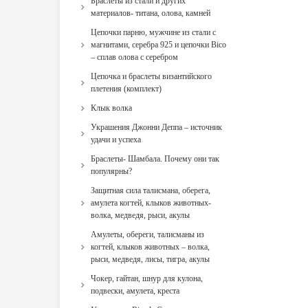
Браслеты из стали и других
материалов- титана, олова, камней
Цепочки парню, мужчине из стали с
магнитами, серебра 925 и цепочки Bico
– сплав олова с серебром
Цепочка и браслеты византийского
плетения (комплект)
Клык волка
Украшения Джонни Деппа – источник
удачи и успеха
Браслеты- Шамбала. Почему они так
популярны?
Защитная сила талисмана, оберега,
амулета когтей, клыков животных-
волка, медведя, рыси, акулы
Амулеты, обереги, талисманы из
когтей, клыков животных – волка,
рыси, медведя, лисы, тигра, акулы
Чокер, гайтан, шнур для кулона,
подвески, амулета, креста