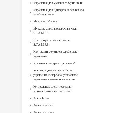
Украшения для мужчин от Spirit-life.ru
Украшения для Дайверов, и для тех кто
влюблен в море
Мужские рубашки
Мужские стильные наручные часы
S.T.A.M.P.S.
Инструкция по сборке часов
S.T.A.M.P.S.
Как чистить золотые и серебряные
украшения
Хранение ювелирных украшений
Кулоны, подвески серии Carbon -
украшения из карбона- уникальное
украшение в новом тысячелетии
Контрольные сроки пересылки
почтовых отправлений 1 класс
Кулон Тесла
Кольца из стали
Кольца из титана