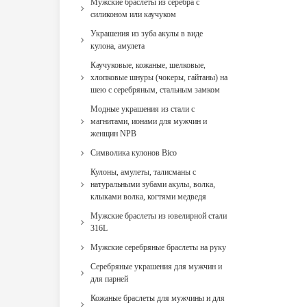
Мужские браслеты из серебра с
силиконом или каучуком
Украшения из зуба акулы в виде
кулона, амулета
Каучуковые, кожаные, шелковые,
хлопковые шнуры (чокеры, гайтаны) на
шею с серебряным, стальным замком
Модные украшения из стали с
магнитами, ионами для мужчин и
женщин NPB
Cимволика кулонов Bico
Кулоны, амулеты, талисманы с
натуральными зубами акулы, волка,
клыками волка, когтями медведя
Мужские браслеты из ювелирной стали
316L
Мужские серебряные браслеты на руку
Серебряные украшения для мужчин и
для парней
Кожаные браслеты для мужчины и для