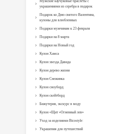
Мужские каучуковые браслеты с
украшениями из серебра в подарок
Подарок ко Дню святого Валентина,
кулоны для влюбленных
Подарки мужчинам к 23 февраля
Подарки на 8 марта
Подарки на Новый год
Кулон Хамса
Кулон звезда Давида
Кулон дерево жизни
Кулон Снежинка
Кулон сноуборд
Кулон скейтборд
Бижутерия, экскурс в моду
Кулон «Щит «Огненный лев»
Уход за изделиями Bicostyle:
Украшения для путешествий