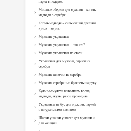
парня в подарок
Мощные обереги для мужчин – коготь
медведя в серебре
Коготь медведя – сильнейший древний
кулон – амулет
Мужские украшения
Мужские украшения – что это?
Мужские украшения из стали
Украшения для мужчин, парней из
серебра
Мужские цепочки из серебра
Мужские серебряные браслеты на руку
Кулоны-амулеты животных- волка,
медведя, акулы, рыси, крокодила
Украшения из бус для мужчин, парней
с натуральными камнями
Шапки ушанки унисекс для мужчин и
для женщин