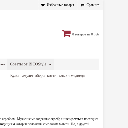
Избранные товары
Сравнить
0
товаров на
0 руб
----
Советы от BICOStyle
----
Кулон-амулет-оберег когти, клыки медведя
 с серебром. Мужские молодежные
серебряные кресты
в последнее
радициям
которые заложены с молоком матери. Но, с другой