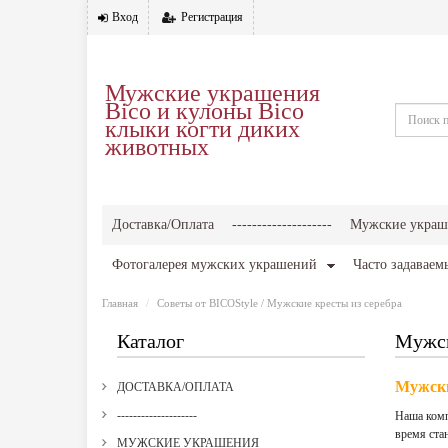
Вход
Регистрация
Мужские украшения
Bico и кулоны Bico
клыки когти диких
животных
Доставка/Оплата
--------------------
Мужские украш
Фотогалерея мужских украшений
Часто задаваем
Главная
Советы от BICOStyle
/ Мужские кресты из серебра
Каталог
Мужск
Мужски
ДОСТАВКА/ОПЛАТА
--------------------
Наша комп
время ста
МУЖСКИЕ УКРАШЕНИЯ