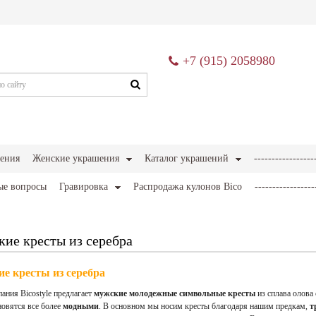
+7 (915) 2058980
ения
Женские украшения
Каталог украшений
-----------------
ые вопросы
Гравировка
Распродажа кулонов Bico
-----------------
ие кресты из серебра
е кресты из серебра
ания Bicostyle предлагает
мужские молодежные символьные кресты
из сплава олова
новятся все более
модными
. В основном мы носим кресты благодаря нашим предкам,
т